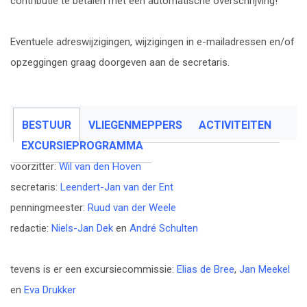
contributie te betalen met een automatische overschrijving!
Eventuele adreswijzigingen, wijzigingen in e-mailadressen en/of
opzeggingen graag doorgeven aan de secretaris.
BESTUUR
VLIEGENMEPPERS
ACTIVITEITEN
EXCURSIEPROGRAMMA
voorzitter:
Wil van den Hoven
secretaris:
Leendert-Jan van der Ent
penningmeester:
Ruud van der Weele
redactie:
Niels-Jan Dek
en
André Schulten
tevens is er een excursiecommissie:
Elias de Bree
,
Jan Meekel
en
Eva Drukker