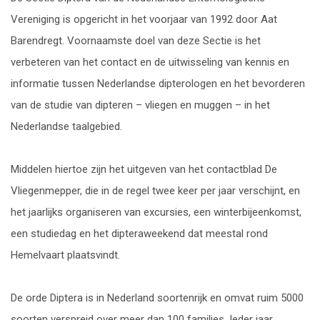
Vereniging is opgericht in het voorjaar van 1992 door Aat
Insecten & Natuurbeheer
Barendregt. Voornaamste doel van deze Sectie is het
verbeteren van het contact en de uitwisseling van kennis en
Insectenfotografie
informatie tussen Nederlandse dipterologen en het bevorderen
van de studie van dipteren – vliegen en muggen – in het
Kevers
Nederlandse taalgebied.
Macro-vlinders
Middelen hiertoe zijn het uitgeven van het contactblad De
Vliegenmepper, die in de regel twee keer per jaar verschijnt, en
Micro-vlinders
het jaarlijks organiseren van excursies, een winterbijeenkomst,
een studiedag en het dipteraweekend dat meestal rond
Mieren
Hemelvaart plaatsvindt.
Vliegen en muggen
De orde Diptera is in Nederland soortenrijk en omvat ruim 5000
Vlinders van Friesland
soorten verspreid over meer dan 100 families. Ieder jaar