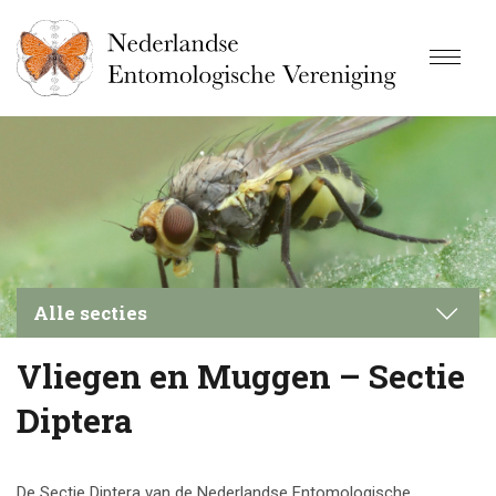
Alle secties
Vliegen en Muggen – Sectie
Bijen en wespen
Diptera
Bodemfauna
Entomologendag
De Sectie Diptera van de Nederlandse Entomologische